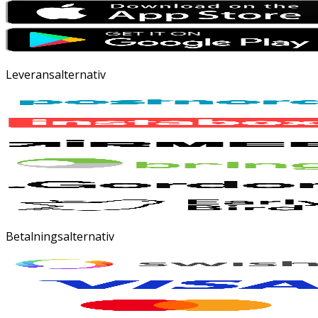
Leveransalternativ
Betalningsalternativ