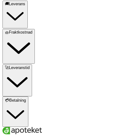
🚚Leverans
🧺Fraktkostnad
🚀Leveranstid
💳Betalning