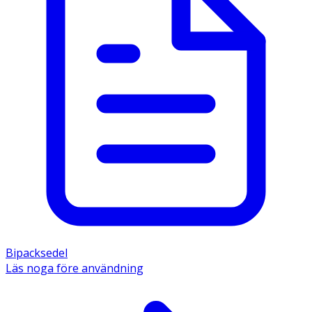
Bipacksedel
Läs noga före användning