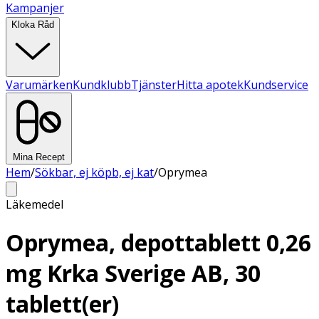
Kampanjer
Kloka Råd
Varumärken
Kundklubb
Tjänster
Hitta apotek
Kundservice
Mina Recept
Hem
/
Sökbar, ej köpb, ej kat
/
Oprymea
Läkemedel
Oprymea, depottablett 0,26
mg Krka Sverige AB, 30
tablett(er)