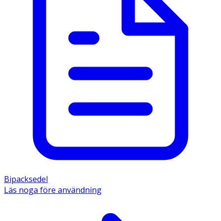
Bipacksedel
Läs noga före användning