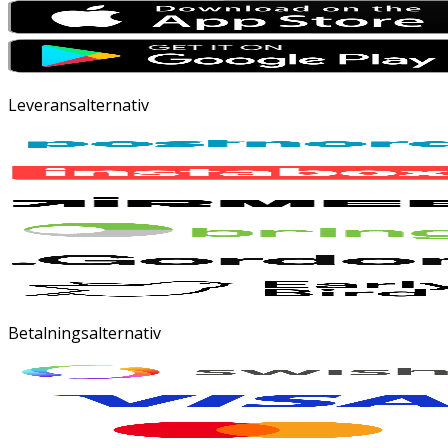
Leveransalternativ
Betalningsalternativ