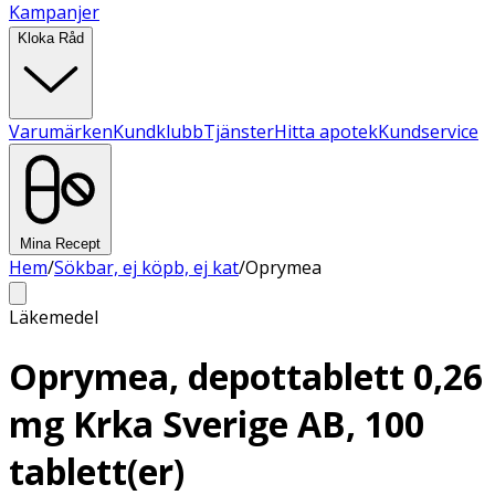
Kampanjer
Kloka Råd
Varumärken
Kundklubb
Tjänster
Hitta apotek
Kundservice
Mina Recept
Hem
/
Sökbar, ej köpb, ej kat
/
Oprymea
Läkemedel
Oprymea, depottablett 0,26
mg Krka Sverige AB, 100
tablett(er)