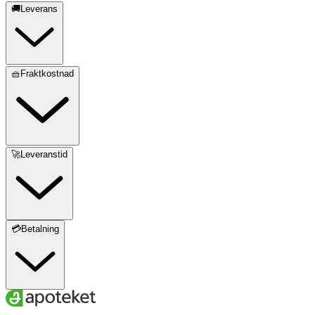
🚚Leverans
🧺Fraktkostnad
🚀Leveranstid
💳Betalning