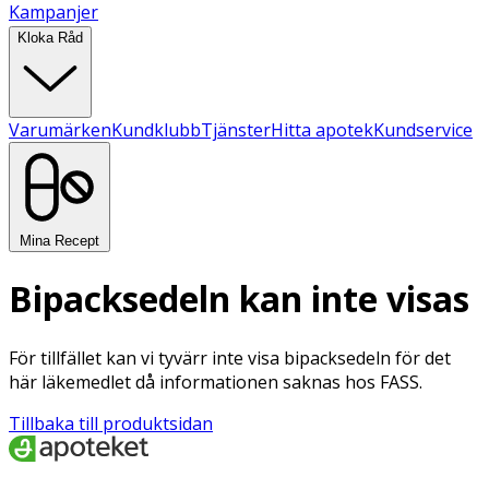
Kampanjer
Kloka Råd
Varumärken
Kundklubb
Tjänster
Hitta apotek
Kundservice
Mina Recept
Bipacksedeln kan inte visas
För tillfället kan vi tyvärr inte visa bipacksedeln för det
här läkemedlet då informationen saknas hos FASS.
Tillbaka till produktsidan