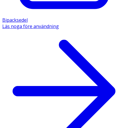
Bipacksedel
Läs noga före användning