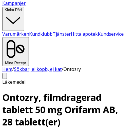
Kampanjer
Kloka Råd
Varumärken
Kundklubb
Tjänster
Hitta apotek
Kundservice
Mina Recept
Hem
/
Sökbar, ej köpb, ej kat
/
Ontozry
Läkemedel
Ontozry, filmdragerad
tablett 50 mg Orifarm AB,
28 tablett(er)