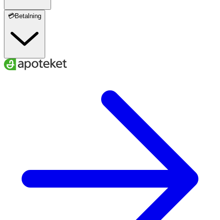
💳Betalning