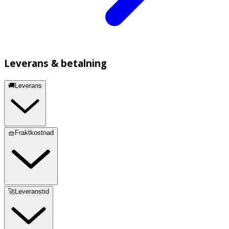
Leverans & betalning
🚚Leverans
🧺Fraktkostnad
🚀Leveranstid