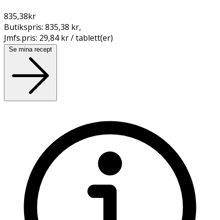
835,38
kr
Butikspris:
835,38 kr
,
Jmfs.pris:
29,84 kr / tablett(er)
Se mina recept