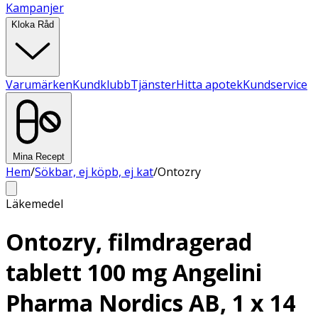
Kampanjer
Kloka Råd
Varumärken
Kundklubb
Tjänster
Hitta apotek
Kundservice
Mina Recept
Hem
/
Sökbar, ej köpb, ej kat
/
Ontozry
Läkemedel
Ontozry, filmdragerad
tablett 100 mg Angelini
Pharma Nordics AB, 1 x 14