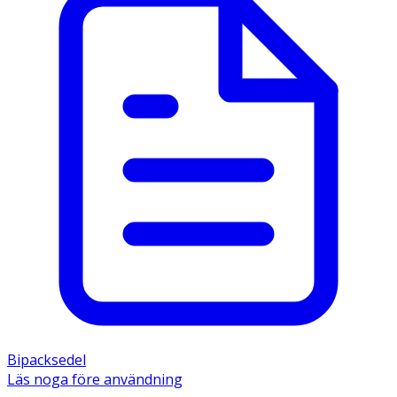
Bipacksedel
Läs noga före användning