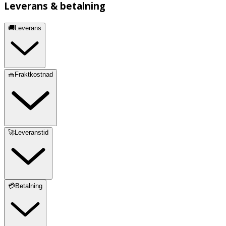
Leverans & betalning
🚚Leverans
🧺Fraktkostnad
🚀Leveranstid
💳Betalning