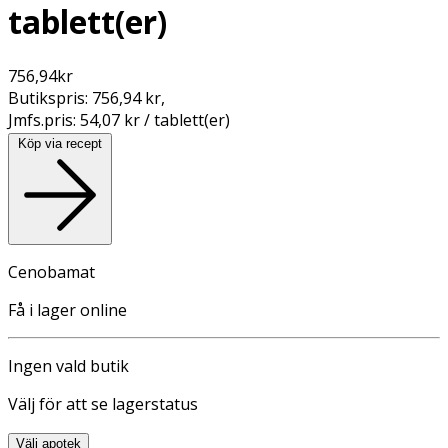
tablett(er)
756,94
kr
Butikspris:
756,94 kr
,
Jmfs.pris:
54,07 kr / tablett(er)
Köp via recept
Cenobamat
Få i lager online
Ingen vald butik
Välj för att se lagerstatus
Välj apotek