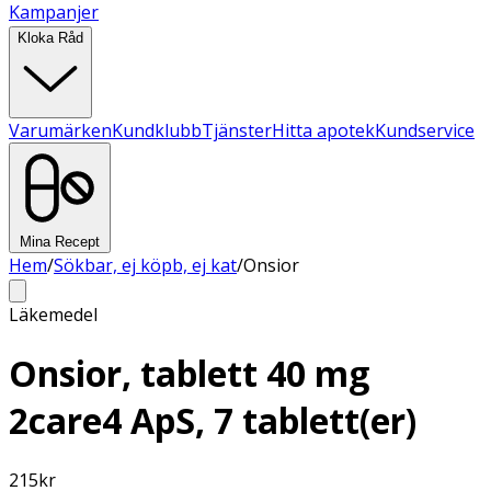
Kampanjer
Kloka Råd
Varumärken
Kundklubb
Tjänster
Hitta apotek
Kundservice
Mina Recept
Hem
/
Sökbar, ej köpb, ej kat
/
Onsior
Läkemedel
Onsior, tablett 40 mg
2care4 ApS, 7 tablett(er)
215
kr