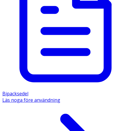
Bipacksedel
Läs noga före användning