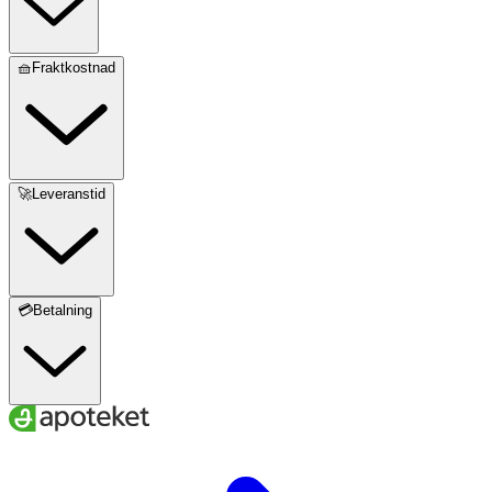
🧺Fraktkostnad
🚀Leveranstid
💳Betalning