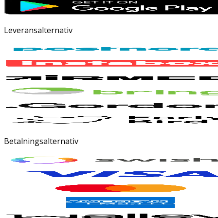
Leveransalternativ
Betalningsalternativ