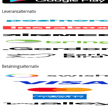
Leveransalternativ
Betalningsalternativ