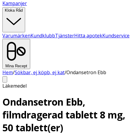
Kampanjer
Kloka Råd
Varumärken
Kundklubb
Tjänster
Hitta apotek
Kundservice
Mina Recept
Hem
/
Sökbar, ej köpb, ej kat
/
Ondansetron Ebb
Läkemedel
Ondansetron Ebb,
filmdragerad tablett 8 mg,
50 tablett(er)