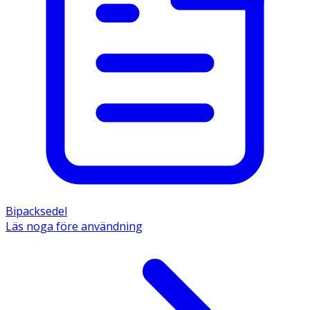
Bipacksedel
Läs noga före användning