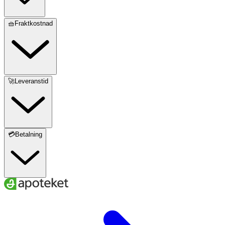
🧺Fraktkostnad
🚀Leveranstid
💳Betalning