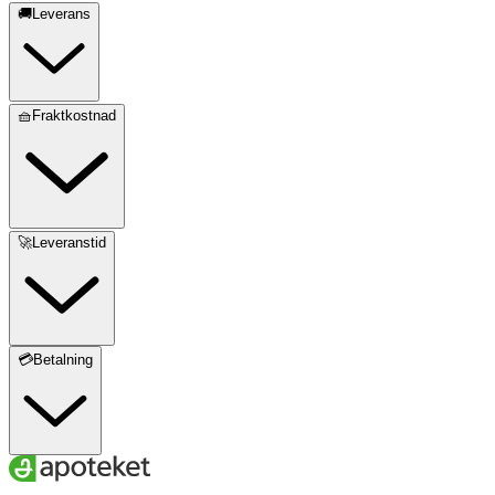
🚚Leverans
🧺Fraktkostnad
🚀Leveranstid
💳Betalning