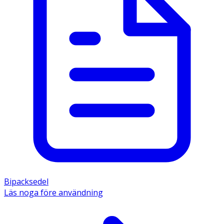
Bipacksedel
Läs noga före användning