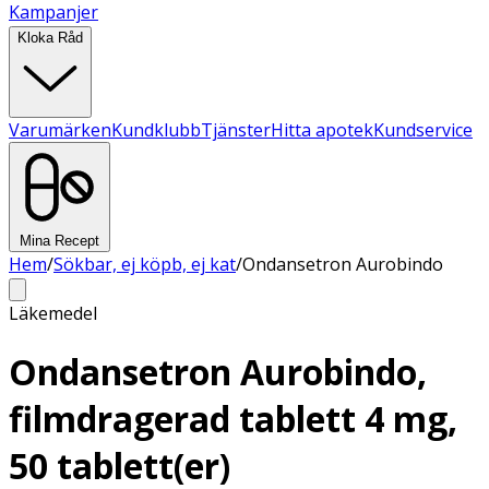
Kampanjer
Kloka Råd
Varumärken
Kundklubb
Tjänster
Hitta apotek
Kundservice
Mina Recept
Hem
/
Sökbar, ej köpb, ej kat
/
Ondansetron Aurobindo
Läkemedel
Ondansetron Aurobindo,
filmdragerad tablett 4 mg,
50 tablett(er)