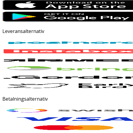
Leveransalternativ
Betalningsalternativ