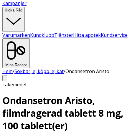
Kampanjer
Kloka Råd
Varumärken
Kundklubb
Tjänster
Hitta apotek
Kundservice
Mina Recept
Hem
/
Sökbar, ej köpb, ej kat
/
Ondansetron Aristo
Läkemedel
Ondansetron Aristo,
filmdragerad tablett 8 mg,
100 tablett(er)