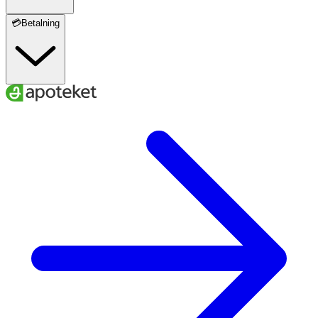
💳Betalning