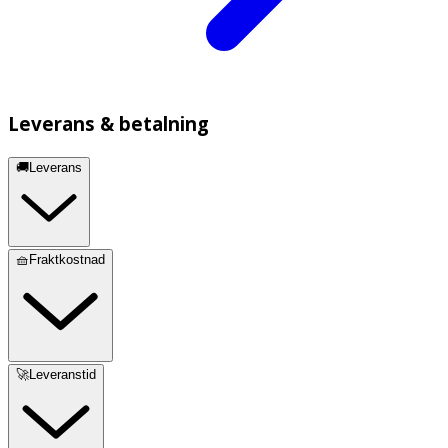
Leverans & betalning
🚚Leverans
🧺Fraktkostnad
🚀Leveranstid