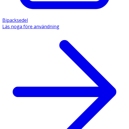
Bipacksedel
Läs noga före användning