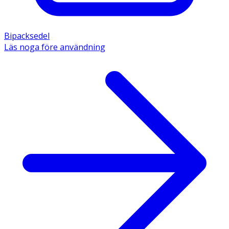
Bipacksedel
Läs noga före användning