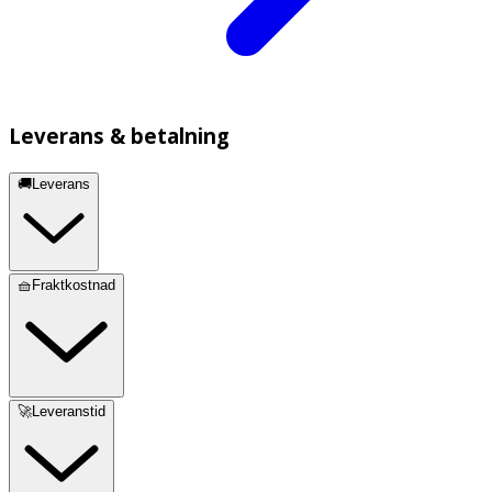
Leverans & betalning
🚚Leverans
🧺Fraktkostnad
🚀Leveranstid