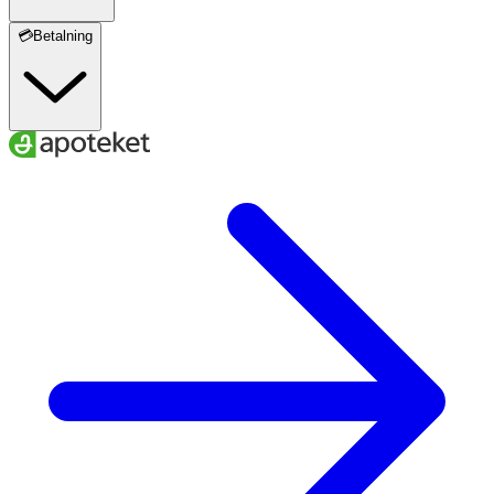
💳Betalning