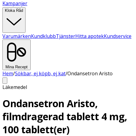
Kampanjer
Kloka Råd
Varumärken
Kundklubb
Tjänster
Hitta apotek
Kundservice
Mina Recept
Hem
/
Sökbar, ej köpb, ej kat
/
Ondansetron Aristo
Läkemedel
Ondansetron Aristo,
filmdragerad tablett 4 mg,
100 tablett(er)