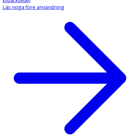
Bipacksedel
Läs noga före användning