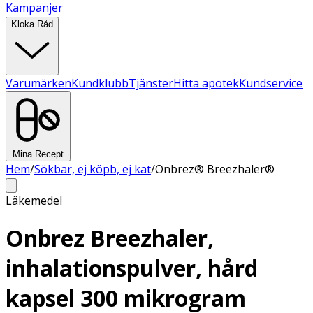
Kampanjer
Kloka Råd
Varumärken
Kundklubb
Tjänster
Hitta apotek
Kundservice
Mina Recept
Hem
/
Sökbar, ej köpb, ej kat
/
Onbrez® Breezhaler®
Läkemedel
Onbrez Breezhaler,
inhalationspulver, hård
kapsel 300 mikrogram