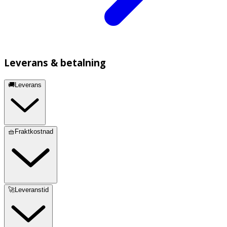
Leverans & betalning
🚚Leverans
🧺Fraktkostnad
🚀Leveranstid