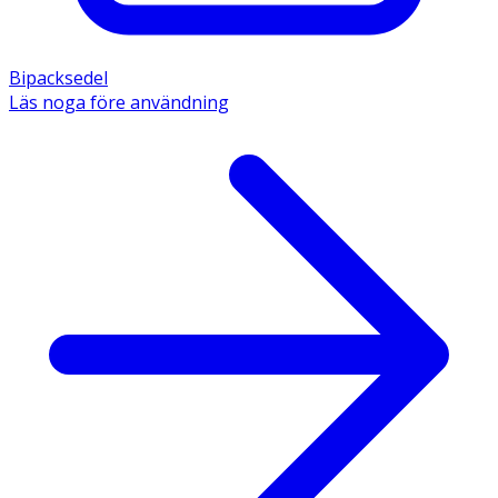
Bipacksedel
Läs noga före användning