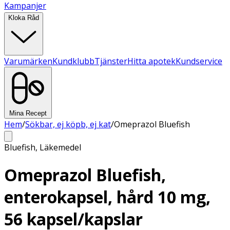
Kampanjer
Kloka Råd
Varumärken
Kundklubb
Tjänster
Hitta apotek
Kundservice
Mina Recept
Hem
/
Sökbar, ej köpb, ej kat
/
Omeprazol Bluefish
Bluefish
,
Läkemedel
Omeprazol Bluefish,
enterokapsel, hård 10 mg,
56 kapsel/kapslar