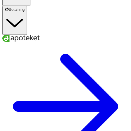
💳Betalning