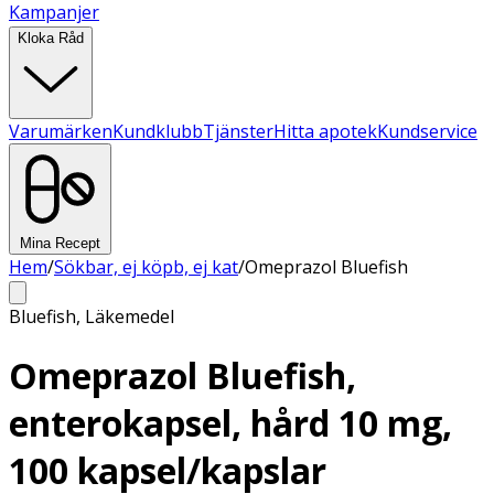
Kampanjer
Kloka Råd
Varumärken
Kundklubb
Tjänster
Hitta apotek
Kundservice
Mina Recept
Hem
/
Sökbar, ej köpb, ej kat
/
Omeprazol Bluefish
Bluefish
,
Läkemedel
Omeprazol Bluefish,
enterokapsel, hård 10 mg,
100 kapsel/kapslar