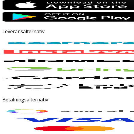
Leveransalternativ
Betalningsalternativ