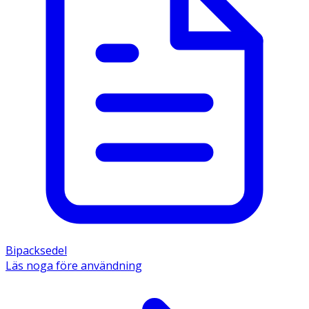
Bipacksedel
Läs noga före användning