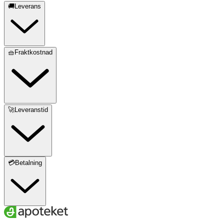
🚚Leverans
🧺Fraktkostnad
🚀Leveranstid
💳Betalning