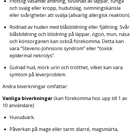
Plötslig väsande andning, svullnad av läppar, tunga
och svalg eller kropp, hudutslag, svimningskänsla
eller svårigheter att svälja (allvarlig allergisk reaktion).
Rodnad av huden med blåsbildning eller fjällning. Svår
blåsbildning och blödning på läppar, ögon, mun, näsa
och könsorganen kan också förekomma. Detta kan
vara ”Stevens-Johnsons syndrom” eller ”toxisk
epidermal nekrolys”.
Gulnad hud, mörk urin och trötthet, vilket kan vara
symtom på leverproblem.
Andra biverkningar omfattar:
Vanliga biverkningar
(kan förekomma hos upp till 1 av
10 användare)
Huvudvärk.
Påverkan på mage eller tarm: diarré, magsmärta,