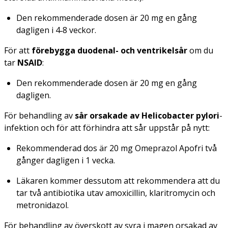
Den rekommenderade dosen är 20 mg en gång
dagligen i 4‑8 veckor.
För att
förebygga duodenal- och ventrikelsår
om du
tar
NSAID
:
Den rekommenderade dosen är 20 mg en gång
dagligen.
För behandling av
sår orsakade av
Helicobacter pylori
-
infektion och för att förhindra att sår uppstår på nytt:
Rekommenderad dos är 20 mg Omeprazol Apofri två
gånger dagligen i 1 vecka.
Läkaren kommer dessutom att rekommendera att du
tar två antibiotika utav amoxicillin, klaritromycin och
metronidazol.
För behandling av överskott av syra i magen orsakad av