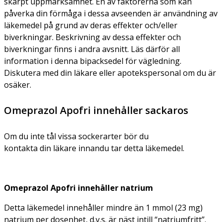
skärpt uppmärksamhet. En av faktorerna som kan
påverka din förmåga i dessa avseenden är användning av
läkemedel på grund av deras effekter och/eller
biverkningar. Beskrivning av dessa effekter och
biverkningar finns i andra avsnitt. Läs därför all
information i denna bipacksedel för vägledning.
Diskutera med din läkare eller apotekspersonal om du är
osäker.
Omeprazol Apofri innehåller sackaros
Om du inte tål vissa sockerarter bör du
kontakta din läkare innandu tar detta läkemedel.
Omeprazol Apofri innehåller natrium
Detta läkemedel innehåller mindre än 1 mmol (23 mg)
natrium per dosenhet, d.v.s. är näst intill “natriumfritt”.