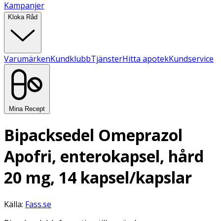
Kampanjer
Kloka Råd
Varumärken
Kundklubb
Tjänster
Hitta apotek
Kundservice
Mina Recept
Bipacksedel Omeprazol
Apofri, enterokapsel, hård
20 mg, 14 kapsel/kapslar
Källa:
Fass.se