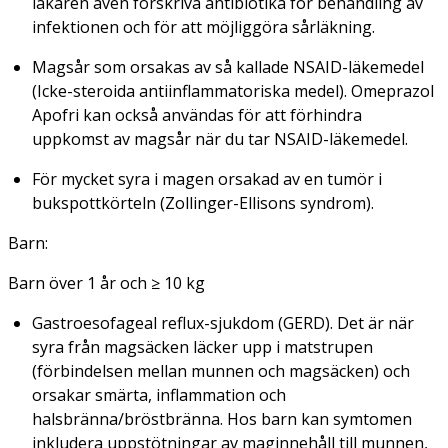
läkaren även förskriva antibiotika för behandling av
infektionen och för att möjliggöra sårläkning.
Magsår som orsakas av så kallade NSAID-läkemedel
(Icke-steroida antiinflammatoriska medel). Omeprazol
Apofri kan också användas för att förhindra
uppkomst av magsår när du tar NSAID-läkemedel.
För mycket syra i magen orsakad av en tumör i
bukspottkörteln (Zollinger-Ellisons syndrom).
Barn:
Barn över 1 år och ≥ 10 kg
Gastroesofageal reflux-sjukdom (GERD). Det är när
syra från magsäcken läcker upp i matstrupen
(förbindelsen mellan munnen och magsäcken) och
orsakar smärta, inflammation och
halsbränna/bröstbränna. Hos barn kan symtomen
inkludera uppstötningar av maginnehåll till munnen,