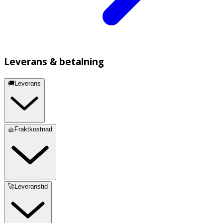
Leverans & betalning
🚚Leverans
🧺Fraktkostnad
🚀Leveranstid