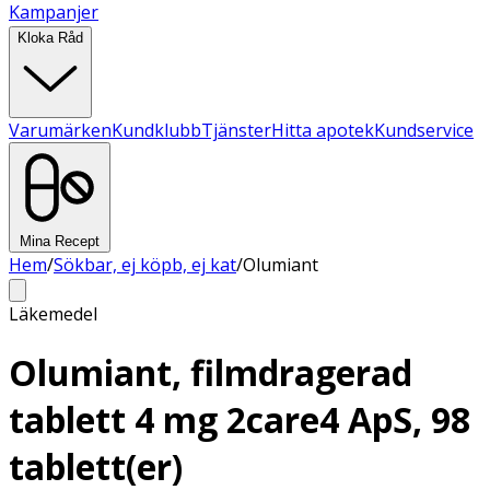
Kampanjer
Kloka Råd
Varumärken
Kundklubb
Tjänster
Hitta apotek
Kundservice
Mina Recept
Hem
/
Sökbar, ej köpb, ej kat
/
Olumiant
Läkemedel
Olumiant, filmdragerad
tablett 4 mg 2care4 ApS, 98
tablett(er)