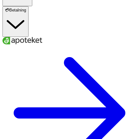
💳Betalning