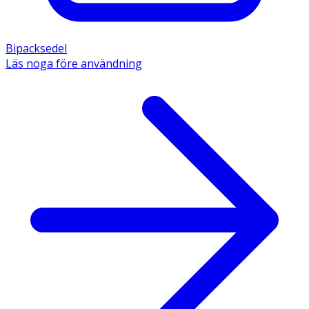
Bipacksedel
Läs noga före användning