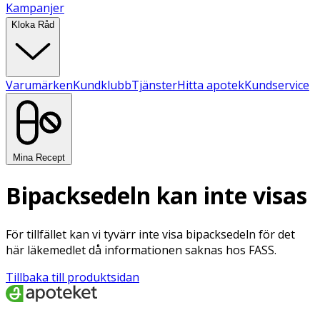
Kampanjer
Kloka Råd
Varumärken
Kundklubb
Tjänster
Hitta apotek
Kundservice
Mina Recept
Bipacksedeln kan inte visas
För tillfället kan vi tyvärr inte visa bipacksedeln för det
här läkemedlet då informationen saknas hos FASS.
Tillbaka till produktsidan