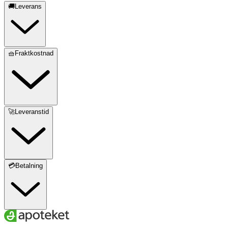
🚚Leverans
🧺Fraktkostnad
🚀Leveranstid
💳Betalning