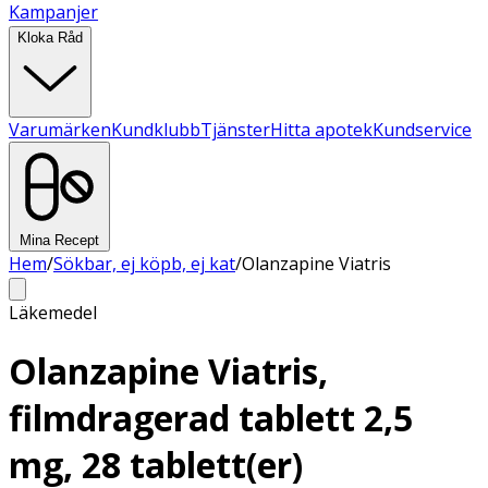
Kampanjer
Kloka Råd
Varumärken
Kundklubb
Tjänster
Hitta apotek
Kundservice
Mina Recept
Hem
/
Sökbar, ej köpb, ej kat
/
Olanzapine Viatris
Läkemedel
Olanzapine Viatris,
filmdragerad tablett 2,5
mg, 28 tablett(er)