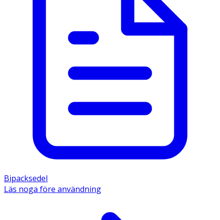
Bipacksedel
Läs noga före användning