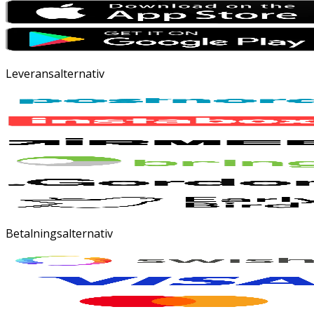
Leveransalternativ
Betalningsalternativ