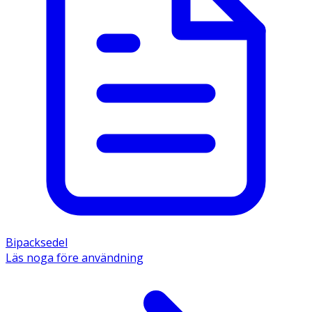
Bipacksedel
Läs noga före användning