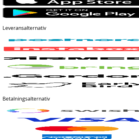
Leveransalternativ
Betalningsalternativ