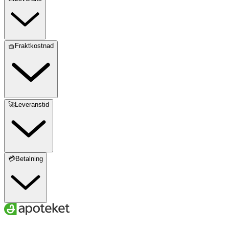
🧺Fraktkostnad
🚀Leveranstid
💳Betalning