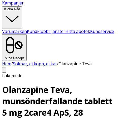
Kampanjer
Kloka Råd
Varumärken
Kundklubb
Tjänster
Hitta apotek
Kundservice
Mina Recept
Hem
/
Sökbar, ej köpb, ej kat
/
Olanzapine Teva
Läkemedel
Olanzapine Teva,
munsönderfallande tablett
5 mg 2care4 ApS, 28