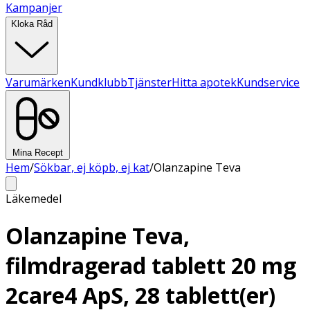
Kampanjer
Kloka Råd
Varumärken
Kundklubb
Tjänster
Hitta apotek
Kundservice
Mina Recept
Hem
/
Sökbar, ej köpb, ej kat
/
Olanzapine Teva
Läkemedel
Olanzapine Teva,
filmdragerad tablett 20 mg
2care4 ApS, 28 tablett(er)