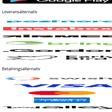
Leveransalternativ
Betalningsalternativ