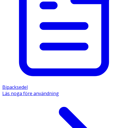
Bipacksedel
Läs noga före användning