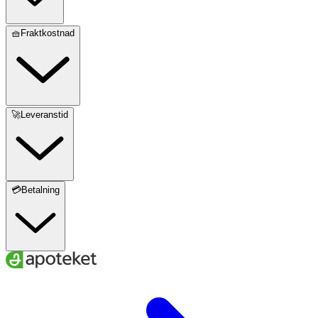
🧺Fraktkostnad
🚀Leveranstid
💳Betalning