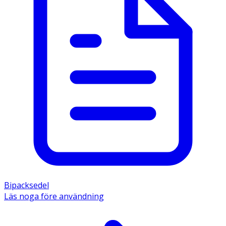
Bipacksedel
Läs noga före användning