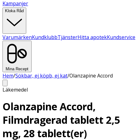
Kampanjer
Kloka Råd
Varumärken
Kundklubb
Tjänster
Hitta apotek
Kundservice
Mina Recept
Hem
/
Sökbar, ej köpb, ej kat
/
Olanzapine Accord
Läkemedel
Olanzapine Accord,
Filmdragerad tablett 2,5
mg, 28 tablett(er)