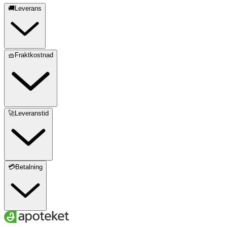
🚚Leverans
🧺Fraktkostnad
🚀Leveranstid
💳Betalning