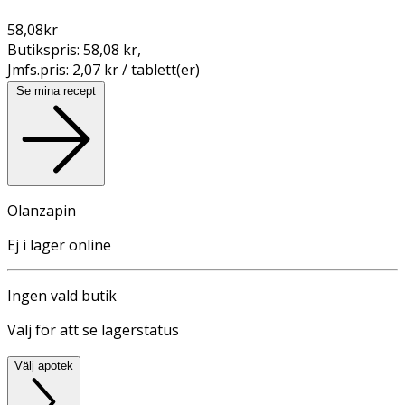
58,08
kr
Butikspris:
58,08 kr
,
Jmfs.pris:
2,07 kr / tablett(er)
Se mina recept
Olanzapin
Ej i lager online
Ingen vald butik
Välj för att se lagerstatus
Välj apotek