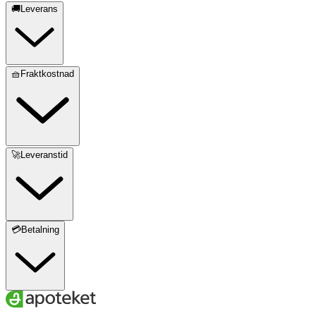
🚚Leverans
🧺Fraktkostnad
🚀Leveranstid
💳Betalning