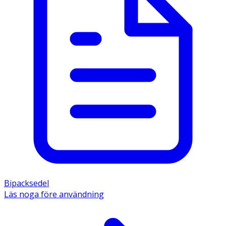
Bipacksedel
Läs noga före användning