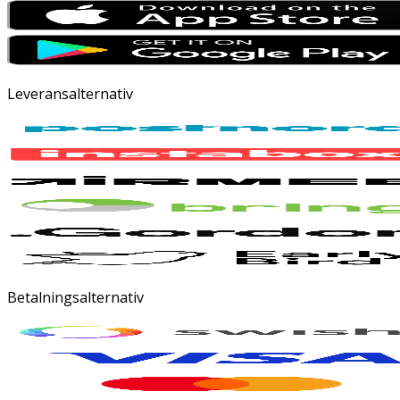
Leveransalternativ
Betalningsalternativ