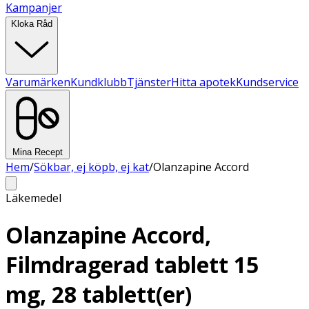
Kampanjer
Kloka Råd
Varumärken
Kundklubb
Tjänster
Hitta apotek
Kundservice
Mina Recept
Hem
/
Sökbar, ej köpb, ej kat
/
Olanzapine Accord
Läkemedel
Olanzapine Accord,
Filmdragerad tablett 15
mg, 28 tablett(er)