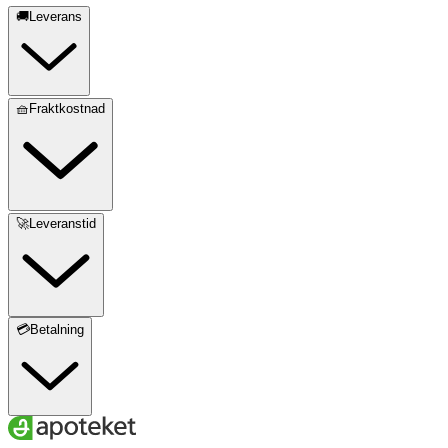
🚚Leverans
🧺Fraktkostnad
🚀Leveranstid
💳Betalning