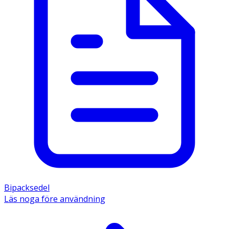
Bipacksedel
Läs noga före användning