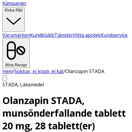
Kampanjer
Kloka Råd
Varumärken
Kundklubb
Tjänster
Hitta apotek
Kundservice
Mina Recept
Hem
/
Sökbar, ej köpb, ej kat
/
Olanzapin STADA
STADA
,
Läkemedel
Olanzapin STADA,
munsönderfallande tablett
20 mg, 28 tablett(er)