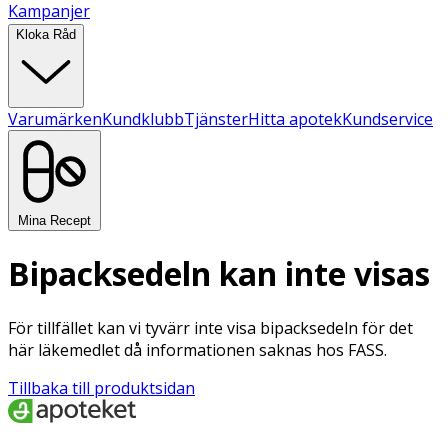
Kampanjer
Kloka Råd
Varumärken
Kundklubb
Tjänster
Hitta apotek
Kundservice
Mina Recept
Bipacksedeln kan inte visas
För tillfället kan vi tyvärr inte visa bipacksedeln för det
här läkemedlet då informationen saknas hos FASS.
Tillbaka till produktsidan