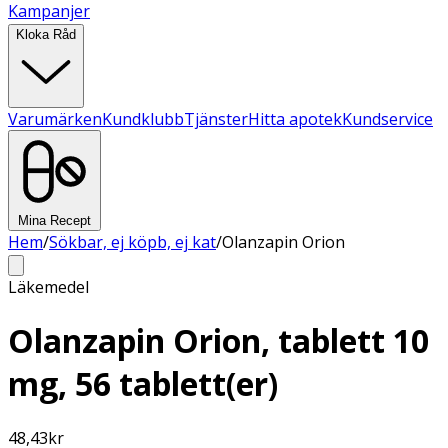
Kampanjer
Kloka Råd
Varumärken
Kundklubb
Tjänster
Hitta apotek
Kundservice
Mina Recept
Hem
/
Sökbar, ej köpb, ej kat
/
Olanzapin Orion
Läkemedel
Olanzapin Orion, tablett 10
mg, 56 tablett(er)
48,43
kr