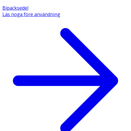
Bipacksedel
Läs noga före användning