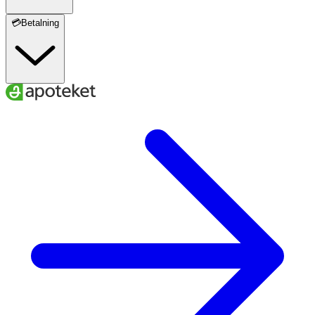
💳Betalning