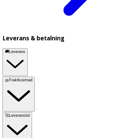
Leverans & betalning
🚚Leverans
🧺Fraktkostnad
🚀Leveranstid