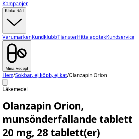
Kampanjer
Kloka Råd
Varumärken
Kundklubb
Tjänster
Hitta apotek
Kundservice
Mina Recept
Hem
/
Sökbar, ej köpb, ej kat
/
Olanzapin Orion
Läkemedel
Olanzapin Orion,
munsönderfallande tablett
20 mg, 28 tablett(er)