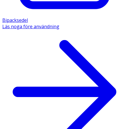
Bipacksedel
Läs noga före användning