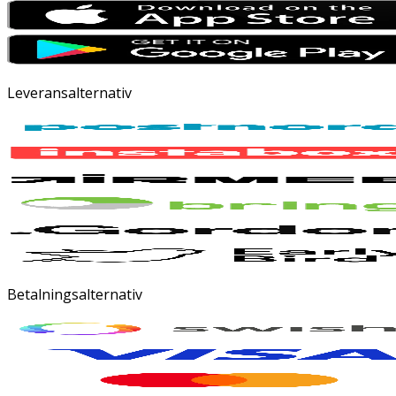
Leveransalternativ
Betalningsalternativ