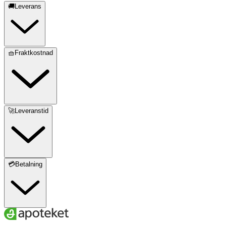
🚚Leverans
🧺Fraktkostnad
🚀Leveranstid
💳Betalning