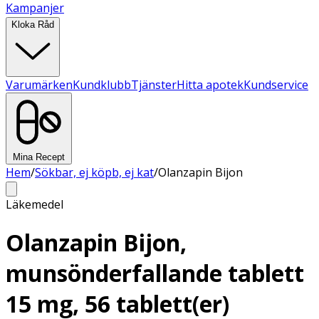
Kampanjer
Kloka Råd
Varumärken
Kundklubb
Tjänster
Hitta apotek
Kundservice
Mina Recept
Hem
/
Sökbar, ej köpb, ej kat
/
Olanzapin Bijon
Läkemedel
Olanzapin Bijon,
munsönderfallande tablett
15 mg, 56 tablett(er)