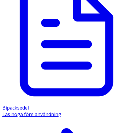
Bipacksedel
Läs noga före användning