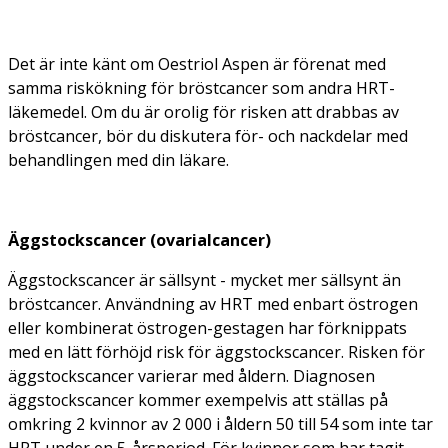
Det är inte känt om Oestriol Aspen är förenat med
samma riskökning för bröstcancer som andra HRT-
läkemedel. Om du är orolig för risken att drabbas av
bröstcancer, bör du diskutera för- och nackdelar med
behandlingen med din läkare.
Äggstockscancer (ovarialcancer)
Äggstockscancer är sällsynt - mycket mer sällsynt än
bröstcancer. Användning av HRT med enbart östrogen
eller kombinerat östrogen-gestagen har förknippats
med en lätt förhöjd risk för äggstockscancer. Risken för
äggstockscancer varierar med åldern. Diagnosen
äggstockscancer kommer exempelvis att ställas på
omkring 2 kvinnor av 2 000 i åldern 50 till 54 som inte tar
HRT under en 5-årsperiod. För kvinnor som har tagit