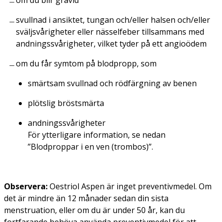
svullnad i ansiktet, tungan och/eller halsen och/eller
sväljsvårigheter eller nässelfeber tillsammans med
andningssvårigheter, vilket tyder på ett angioödem
om du får symtom på blodpropp, som
smärtsam svullnad och rödfärgning av benen
plötslig bröstsmärta
andningssvårigheter
För ytterligare information, se nedan
”Blodproppar i en ven (trombos)”.
Observera:
Oestriol Aspen är inget preventivmedel. Om
det är mindre än 12 månader sedan din sista
menstruation, eller om du är under 50 år, kan du
fortfarande behöva använda preventivmedel för att