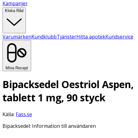
Kampanjer
Kloka Råd
Varumärken
Kundklubb
Tjänster
Hitta apotek
Kundservice
Mina Recept
Bipacksedel Oestriol Aspen,
tablett 1 mg, 90 styck
Källa:
Fass.se
Bipacksedel: Information till användaren