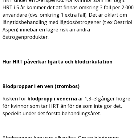
HRT i 5 år kommer det att finnas omkring 3 fall per 2 000
användare (dvs. omkring 1 extra fall). Det är oklart om
långtidsbehandling med lågdosöstrogener (t ex Oestriol
Aspen) innebär en lägre risk än andra
östrogenprodukter.
Hur HRT påverkar hjärta och blodcirkulation
Blodproppar i en ven (trombos)
Risken för
blodpropp i venerna
är 1,3–3 gånger högre
för kvinnor som tar HRT än för de som inte gör det,
speciellt under det första behandlingsåret.
Blodproppar kan vara allvarliga. Om en blodpropp