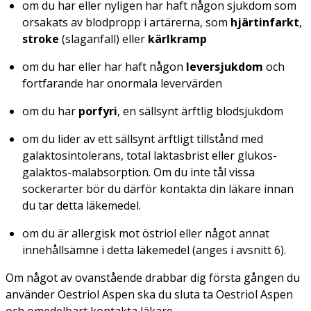
om du har eller nyligen har haft någon sjukdom som
orsakats av blodpropp i artärerna, som
hjärtinfarkt
,
stroke
(slaganfall) eller
kärlkramp
om du har eller har haft någon
leversjukdom
och
fortfarande har onormala levervärden
om du har
porfyri
, en sällsynt ärftlig blodsjukdom
om du lider av ett sällsynt ärftligt tillstånd med
galaktosintolerans, total laktasbrist eller glukos-
galaktos-malabsorption. Om du inte tål vissa
sockerarter bör du därför kontakta din läkare innan
du tar detta läkemedel.
om du är allergisk mot östriol eller något annat
innehållsämne i detta läkemedel (anges i avsnitt 6).
Om något av ovanstående drabbar dig första gången du
använder Oestriol Aspen ska du sluta ta Oestriol Aspen
och omedelbart kontakta läkare.