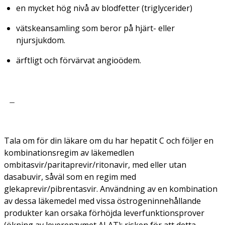
en mycket hög nivå av blodfetter (triglycerider)
vätskeansamling som beror på hjärt- eller
njursjukdom.
ärftligt och förvärvat angioödem.
Tala om för din läkare om du har hepatit C och följer en
kombinationsregim av läkemedlen
ombitasvir/paritaprevir/ritonavir, med eller utan
dasabuvir, såväl som en regim med
glekaprevir/pibrentasvir. Användning av en kombination
av dessa läkemedel med vissa östrogeninnehållande
produkter kan orsaka förhöjda leverfunktionsprover
(ökning av leverenzymet ALAT); risken för att detta