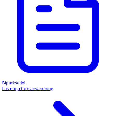
Bipacksedel
Läs noga före användning