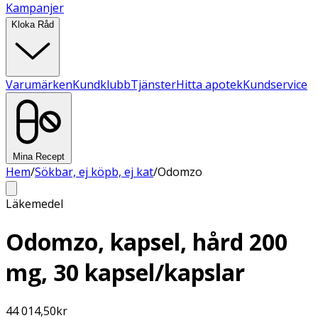
Kampanjer
Kloka Råd
Varumärken
Kundklubb
Tjänster
Hitta apotek
Kundservice
Mina Recept
Hem
/
Sökbar, ej köpb, ej kat
/
Odomzo
Läkemedel
Odomzo, kapsel, hård 200
mg, 30 kapsel/kapslar
44 014,50
kr