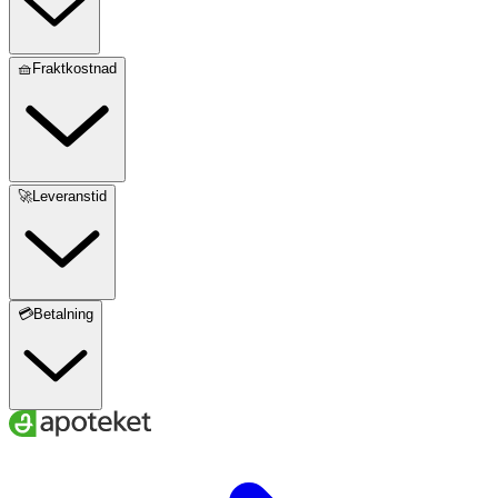
🧺Fraktkostnad
🚀Leveranstid
💳Betalning