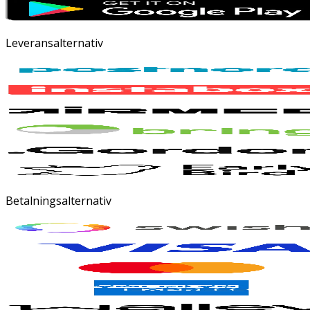
Leveransalternativ
Betalningsalternativ