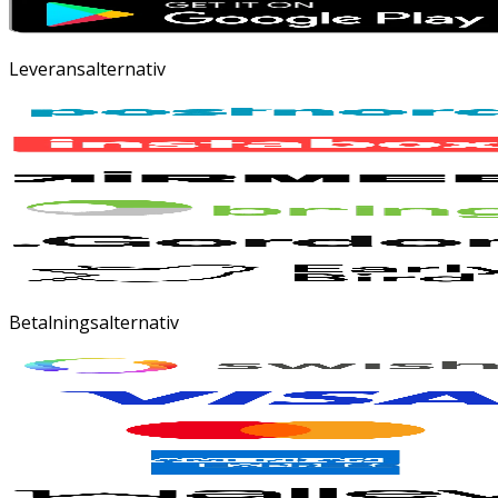
Leveransalternativ
Betalningsalternativ