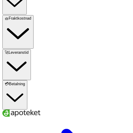
🧺Fraktkostnad
🚀Leveranstid
💳Betalning