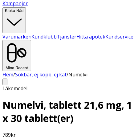
Kampanjer
Kloka Råd
Varumärken
Kundklubb
Tjänster
Hitta apotek
Kundservice
Mina Recept
Hem
/
Sökbar, ej köpb, ej kat
/
Numelvi
Läkemedel
Numelvi, tablett 21,6 mg, 1
x 30 tablett(er)
789
kr