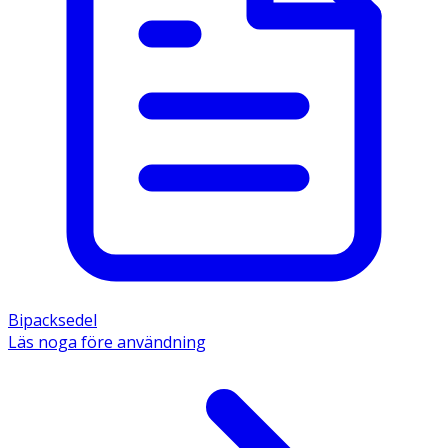
Bipacksedel
Läs noga före användning