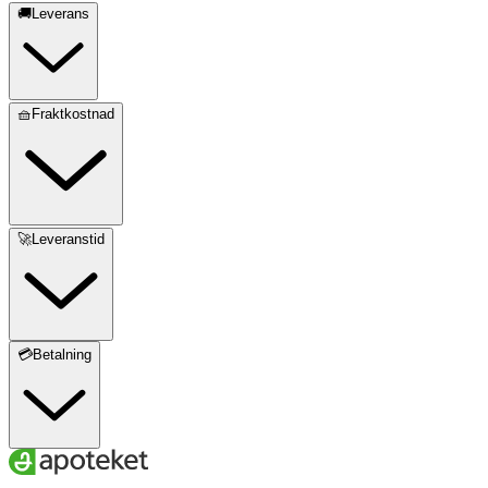
🚚Leverans
🧺Fraktkostnad
🚀Leveranstid
💳Betalning