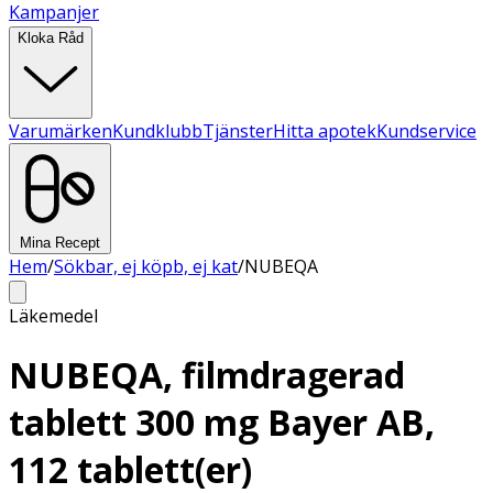
Kampanjer
Kloka Råd
Varumärken
Kundklubb
Tjänster
Hitta apotek
Kundservice
Mina Recept
Hem
/
Sökbar, ej köpb, ej kat
/
NUBEQA
Läkemedel
NUBEQA, filmdragerad
tablett 300 mg Bayer AB,
112 tablett(er)