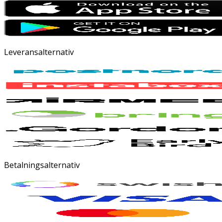
Leveransalternativ
Betalningsalternativ