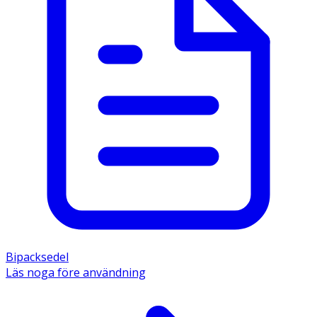
Bipacksedel
Läs noga före användning