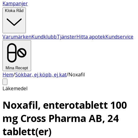
Kampanjer
Kloka Råd
Varumärken
Kundklubb
Tjänster
Hitta apotek
Kundservice
Mina Recept
Hem
/
Sökbar, ej köpb, ej kat
/
Noxafil
Läkemedel
Noxafil, enterotablett 100
mg Cross Pharma AB, 24
tablett(er)