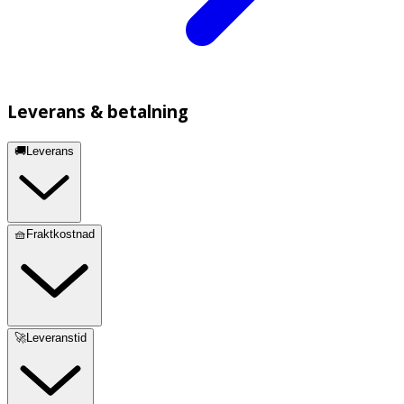
Leverans & betalning
🚚Leverans
🧺Fraktkostnad
🚀Leveranstid