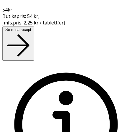
54
kr
Butikspris:
54 kr
,
Jmfs.pris:
2,25 kr / tablett(er)
Se mina recept