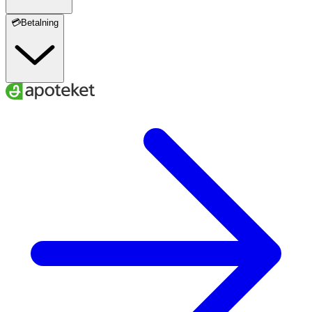
💳Betalning