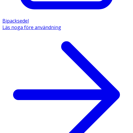
Bipacksedel
Läs noga före användning