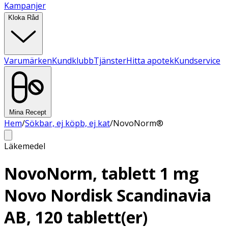
Kampanjer
Kloka Råd
Varumärken
Kundklubb
Tjänster
Hitta apotek
Kundservice
Mina Recept
Hem
/
Sökbar, ej köpb, ej kat
/
NovoNorm®
Läkemedel
NovoNorm, tablett 1 mg
Novo Nordisk Scandinavia
AB, 120 tablett(er)