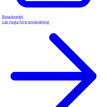
Bipacksedel
Läs noga före användning