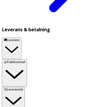
Leverans & betalning
🚚Leverans
🧺Fraktkostnad
🚀Leveranstid