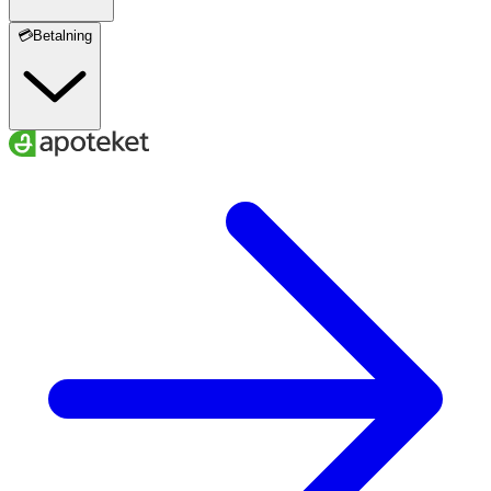
💳Betalning