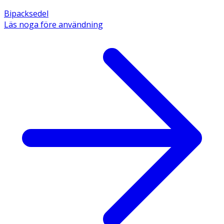
Bipacksedel
Läs noga före användning