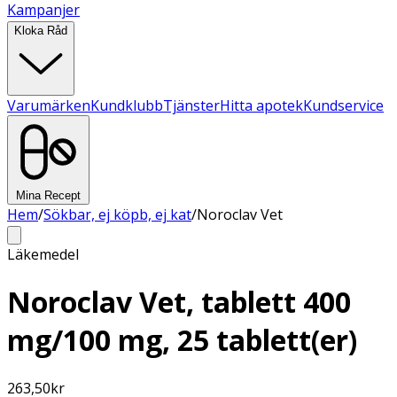
Kampanjer
Kloka Råd
Varumärken
Kundklubb
Tjänster
Hitta apotek
Kundservice
Mina Recept
Hem
/
Sökbar, ej köpb, ej kat
/
Noroclav Vet
Läkemedel
Noroclav Vet, tablett 400
mg/100 mg, 25 tablett(er)
263,50
kr