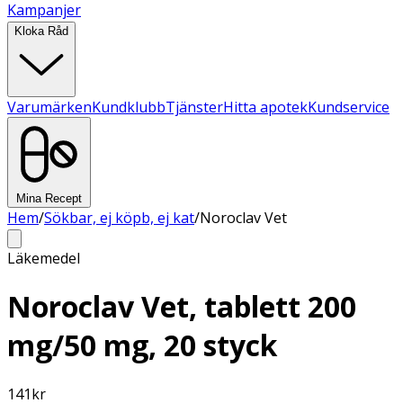
Kampanjer
Kloka Råd
Varumärken
Kundklubb
Tjänster
Hitta apotek
Kundservice
Mina Recept
Hem
/
Sökbar, ej köpb, ej kat
/
Noroclav Vet
Läkemedel
Noroclav Vet, tablett 200
mg/50 mg, 20 styck
141
kr