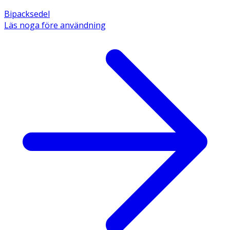
Bipacksedel
Läs noga före användning