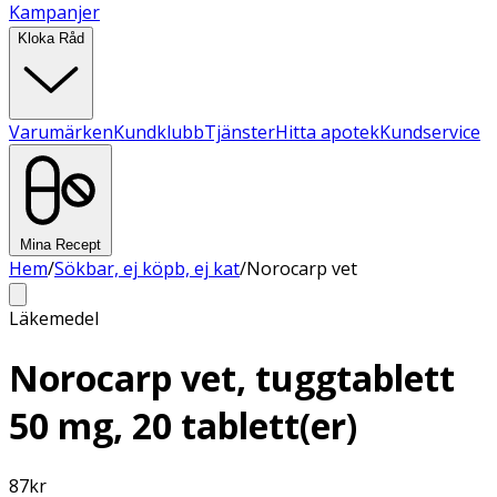
Kampanjer
Kloka Råd
Varumärken
Kundklubb
Tjänster
Hitta apotek
Kundservice
Mina Recept
Hem
/
Sökbar, ej köpb, ej kat
/
Norocarp vet
Läkemedel
Norocarp vet, tuggtablett
50 mg, 20 tablett(er)
87
kr