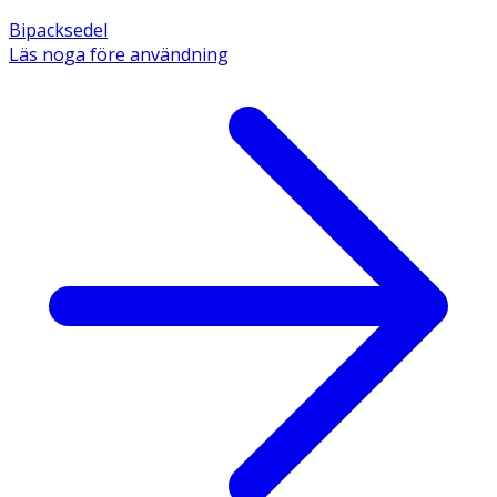
Bipacksedel
Läs noga före användning