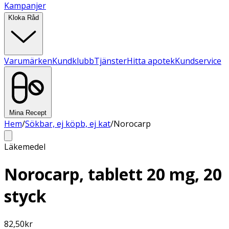
Kampanjer
Kloka Råd
Varumärken
Kundklubb
Tjänster
Hitta apotek
Kundservice
Mina Recept
Hem
/
Sökbar, ej köpb, ej kat
/
Norocarp
Läkemedel
Norocarp, tablett 20 mg, 20
styck
82,50
kr