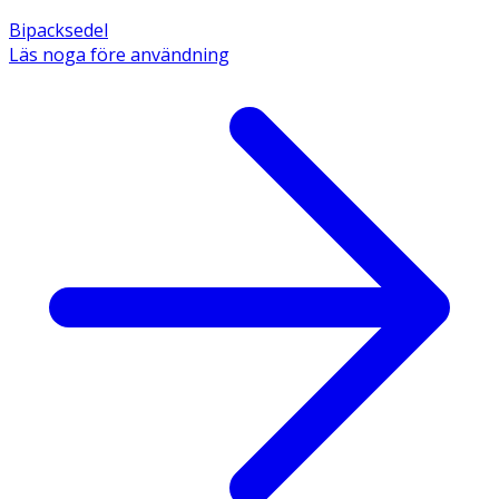
Bipacksedel
Läs noga före användning