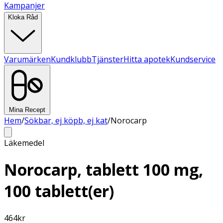
Kampanjer
Kloka Råd
Varumärken
Kundklubb
Tjänster
Hitta apotek
Kundservice
Mina Recept
Hem
/
Sökbar, ej köpb, ej kat
/
Norocarp
Läkemedel
Norocarp, tablett 100 mg,
100 tablett(er)
464
kr