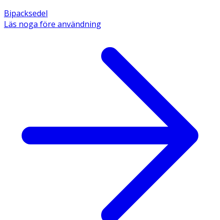
Bipacksedel
Läs noga före användning