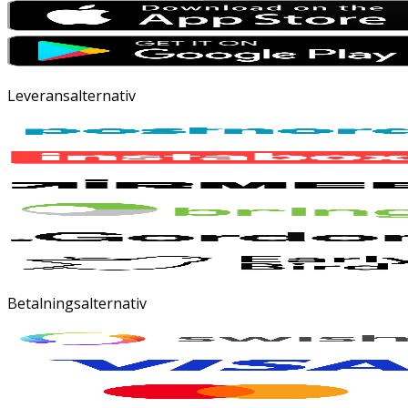
Leveransalternativ
Betalningsalternativ