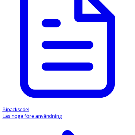
Bipacksedel
Läs noga före användning