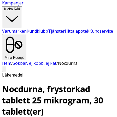
Kampanjer
Kloka Råd
Varumärken
Kundklubb
Tjänster
Hitta apotek
Kundservice
Mina Recept
Hem
/
Sökbar, ej köpb, ej kat
/
Nocdurna
Läkemedel
Nocdurna, frystorkad
tablett 25 mikrogram, 30
tablett(er)