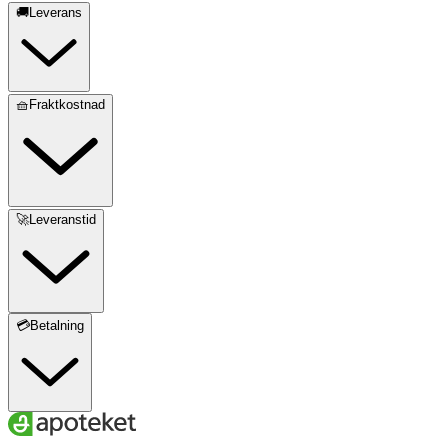
🚚Leverans
🧺Fraktkostnad
🚀Leveranstid
💳Betalning