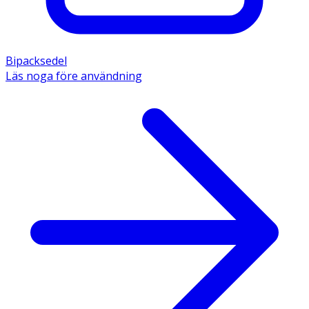
Bipacksedel
Läs noga före användning