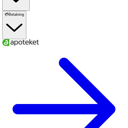
💳Betalning