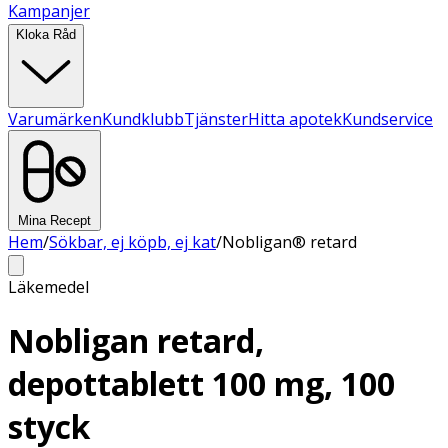
Kampanjer
Kloka Råd
Varumärken
Kundklubb
Tjänster
Hitta apotek
Kundservice
Mina Recept
Hem
/
Sökbar, ej köpb, ej kat
/
Nobligan® retard
Läkemedel
Nobligan retard,
depottablett 100 mg, 100
styck