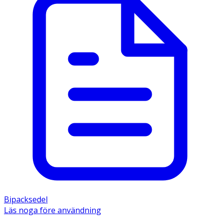
Bipacksedel
Läs noga före användning