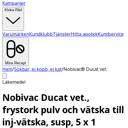
Kampanjer
Kloka Råd
Varumärken
Kundklubb
Tjänster
Hitta apotek
Kundservice
Mina Recept
Hem
/
Sökbar, ej köpb, ej kat
/
Nobivac® Ducat vet.
Läkemedel
Nobivac Ducat vet.,
frystork pulv och vätska till
inj-vätska, susp, 5 x 1