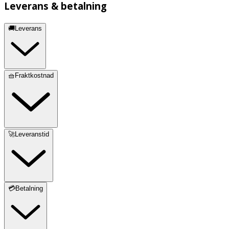
Leverans & betalning
🚚Leverans
🧺Fraktkostnad
🚀Leveranstid
💳Betalning