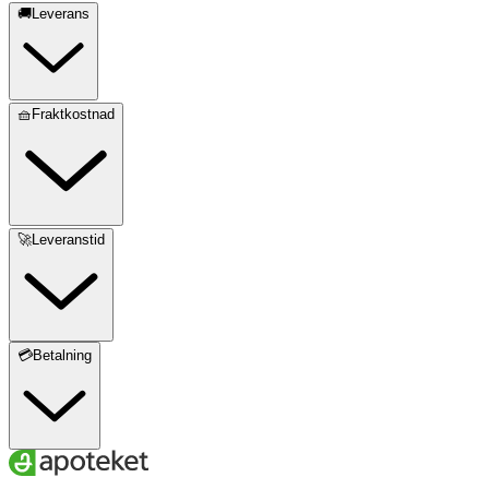
🚚Leverans
🧺Fraktkostnad
🚀Leveranstid
💳Betalning