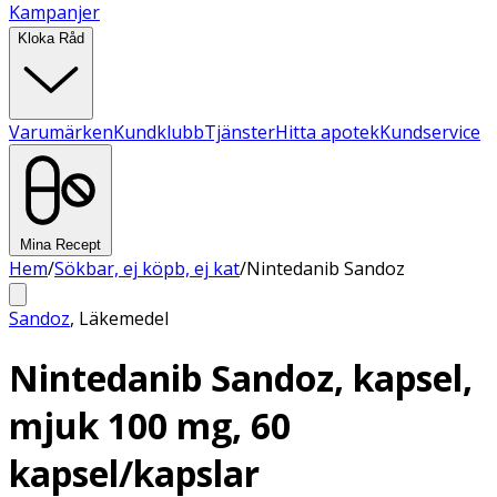
Kampanjer
Kloka Råd
Varumärken
Kundklubb
Tjänster
Hitta apotek
Kundservice
Mina Recept
Hem
/
Sökbar, ej köpb, ej kat
/
Nintedanib Sandoz
Sandoz
,
Läkemedel
Nintedanib Sandoz, kapsel,
mjuk 100 mg, 60
kapsel/kapslar