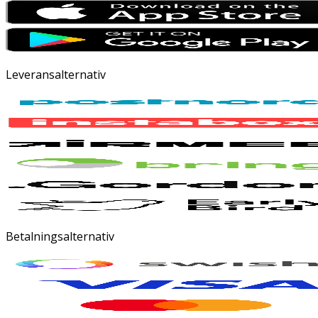
Leveransalternativ
Betalningsalternativ