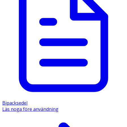
Bipacksedel
Läs noga före användning