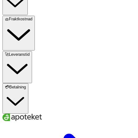
🧺Fraktkostnad
🚀Leveranstid
💳Betalning