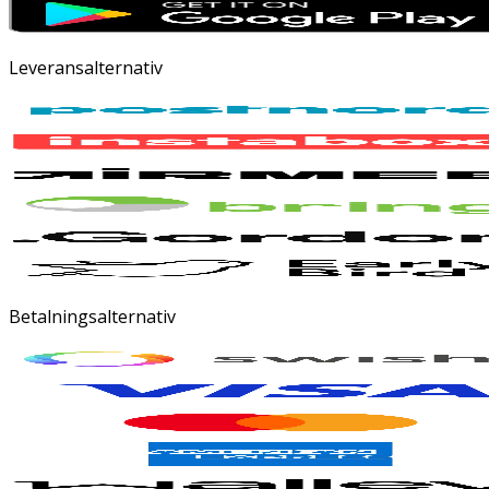
Leveransalternativ
Betalningsalternativ