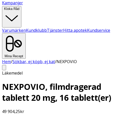
Kampanjer
Kloka Råd
Varumärken
Kundklubb
Tjänster
Hitta apotek
Kundservice
Mina Recept
Hem
/
Sökbar, ej köpb, ej kat
/
NEXPOVIO
Läkemedel
NEXPOVIO, filmdragerad
tablett 20 mg, 16 tablett(er)
49 904,25
kr