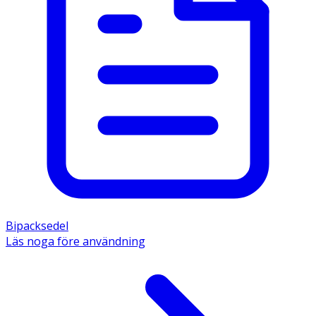
Bipacksedel
Läs noga före användning