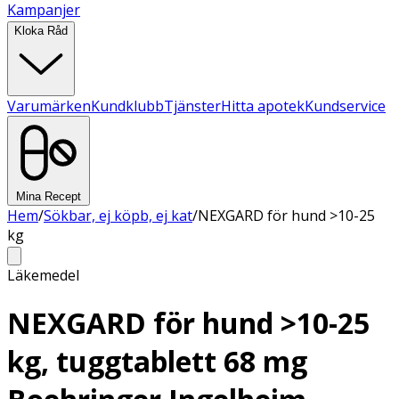
Kampanjer
Kloka Råd
Varumärken
Kundklubb
Tjänster
Hitta apotek
Kundservice
Mina Recept
Hem
/
Sökbar, ej köpb, ej kat
/
NEXGARD för hund >10-25
kg
Läkemedel
NEXGARD för hund >10-25
kg, tuggtablett 68 mg