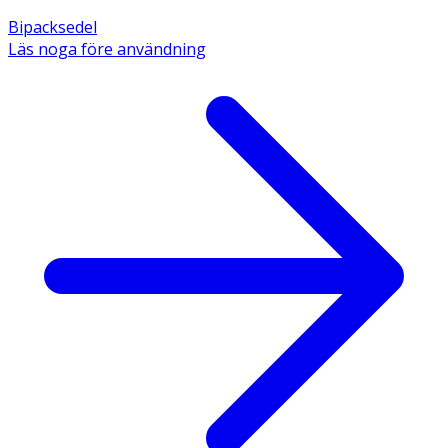
Bipacksedel
Läs noga före användning