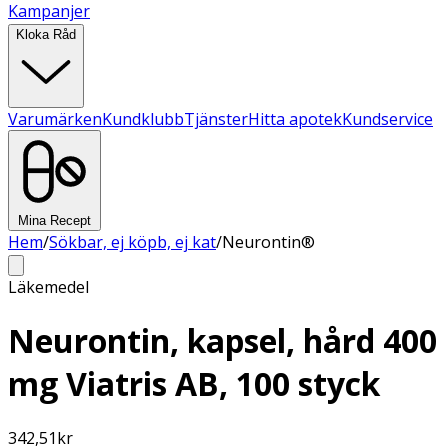
Kampanjer
Kloka Råd
Varumärken
Kundklubb
Tjänster
Hitta apotek
Kundservice
Mina Recept
Hem
/
Sökbar, ej köpb, ej kat
/
Neurontin®
Läkemedel
Neurontin, kapsel, hård 400
mg Viatris AB, 100 styck
342,51
kr