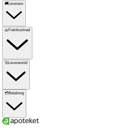
🚚Leverans
🧺Fraktkostnad
🚀Leveranstid
💳Betalning