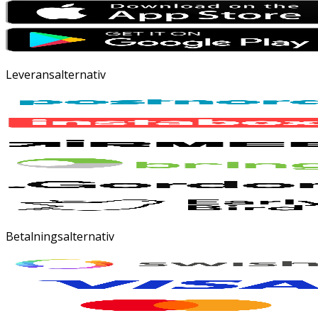
Leveransalternativ
Betalningsalternativ