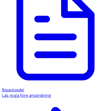
Bipacksedel
Läs noga före användning