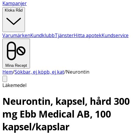
Kampanjer
Kloka Råd
Varumärken
Kundklubb
Tjänster
Hitta apotek
Kundservice
Mina Recept
Hem
/
Sökbar, ej köpb, ej kat
/
Neurontin
Läkemedel
Neurontin, kapsel, hård 300
mg Ebb Medical AB, 100
kapsel/kapslar