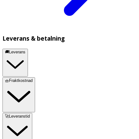
Leverans & betalning
🚚Leverans
🧺Fraktkostnad
🚀Leveranstid