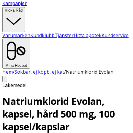
Kampanjer
Kloka Råd
Varumärken
Kundklubb
Tjänster
Hitta apotek
Kundservice
Mina Recept
Hem
/
Sökbar, ej köpb, ej kat
/
Natriumklorid Evolan
Läkemedel
Natriumklorid Evolan,
kapsel, hård 500 mg, 100
kapsel/kapslar