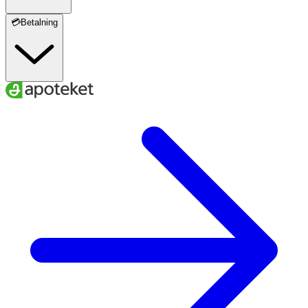
💳Betalning