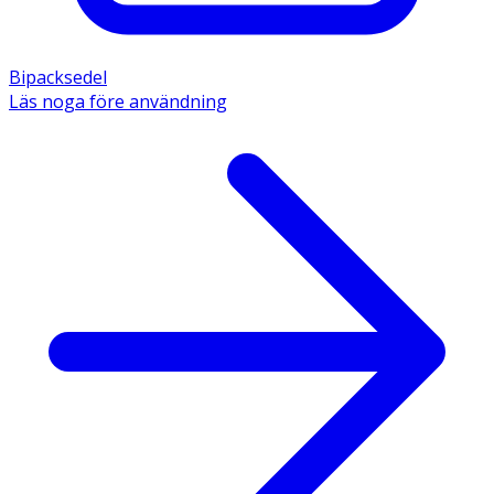
Bipacksedel
Läs noga före användning