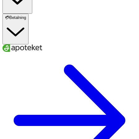
💳Betalning