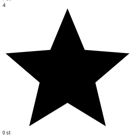
4
0
st