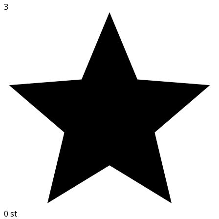
3
0
st