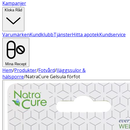
Kampanjer
Kloka Råd
Varumärken
Kundklubb
Tjänster
Hitta apotek
Kundservice
Mina Recept
Hem
/
Produkter
/
Fotvård
/
Iläggssulor &
hälsporre
/
NatraCure Gelsula förfot