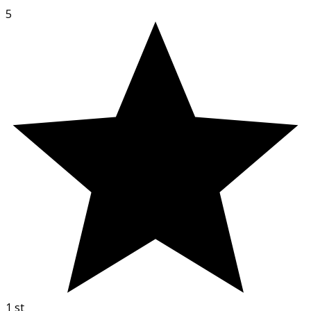
5
1
st