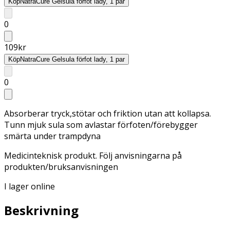
Köp
NatraCure Gelsula förfot lady, 1 par
0
109
kr
Köp
NatraCure Gelsula förfot lady, 1 par
0
Absorberar tryck,stötar och friktion utan att kollapsa.
Tunn mjuk sula som avlastar förfoten/förebygger
smärta under trampdyna
Medicinteknisk produkt. Följ anvisningarna på
produkten/bruksanvisningen
I lager online
Beskrivning