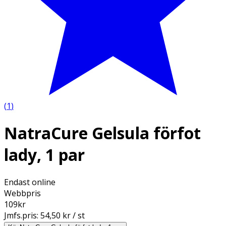
(
1
)
NatraCure Gelsula förfot
lady, 1 par
Endast online
Webbpris
109
kr
Jmfs.pris:
54,50 kr / st