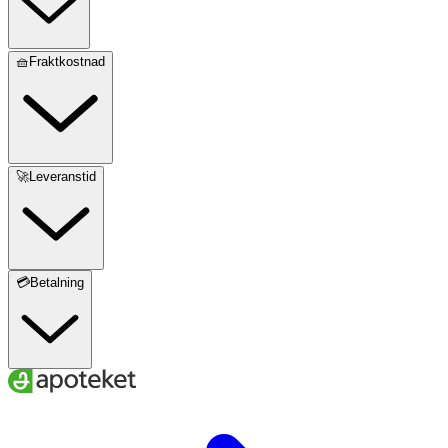
🧺Fraktkostnad
🚀Leveranstid
💳Betalning