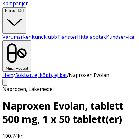
Kampanjer
Kloka Råd
Varumärken
Kundklubb
Tjänster
Hitta apotek
Kundservice
Mina Recept
Hem
/
Sökbar, ej köpb, ej kat
/
Naproxen Evolan
Naproxen
,
Läkemedel
Naproxen Evolan, tablett
500 mg, 1 x 50 tablett(er)
100,74
kr