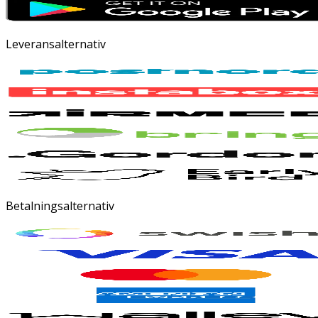
Leveransalternativ
Betalningsalternativ