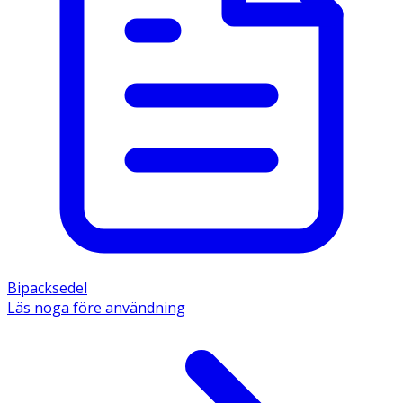
Bipacksedel
Läs noga före användning