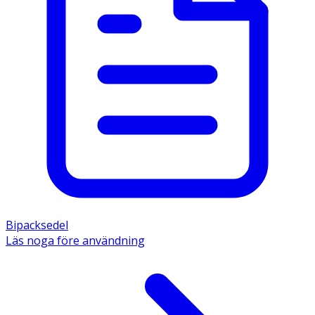
Bipacksedel
Läs noga före användning