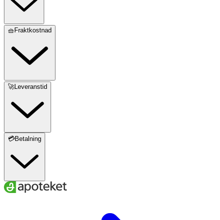
🧺Fraktkostnad
🚀Leveranstid
💳Betalning