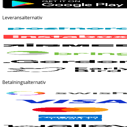
Leveransalternativ
Betalningsalternativ