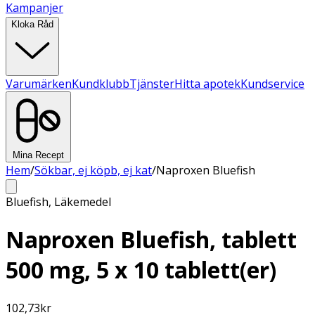
Kampanjer
Kloka Råd
Varumärken
Kundklubb
Tjänster
Hitta apotek
Kundservice
Mina Recept
Hem
/
Sökbar, ej köpb, ej kat
/
Naproxen Bluefish
Bluefish
,
Läkemedel
Naproxen Bluefish, tablett
500 mg, 5 x 10 tablett(er)
102,73
kr