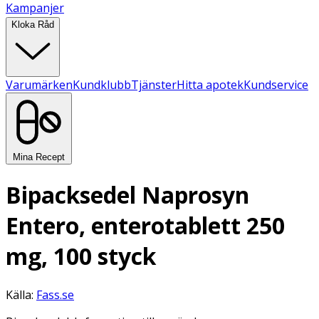
Kampanjer
Kloka Råd
Varumärken
Kundklubb
Tjänster
Hitta apotek
Kundservice
Mina Recept
Bipacksedel Naprosyn
Entero, enterotablett 250
mg, 100 styck
Källa:
Fass.se