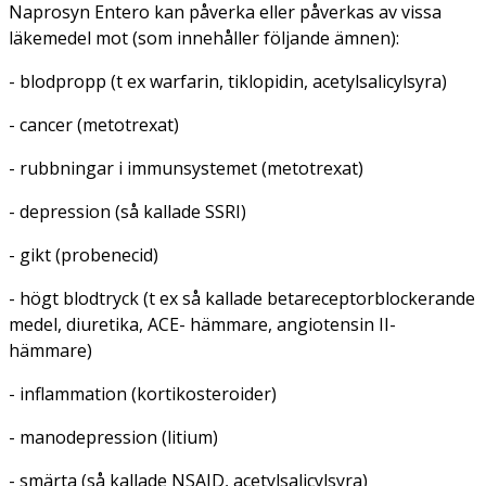
Naprosyn Entero kan påverka eller påverkas av vissa
läkemedel mot (som innehåller följande ämnen):
- blodpropp (t ex warfarin, tiklopidin, acetylsalicylsyra)
- cancer (metotrexat)
- rubbningar i immunsystemet (metotrexat)
- depression (så kallade SSRI)
- gikt (probenecid)
- högt blodtryck (t ex så kallade betareceptorblockerande
medel, diuretika, ACE- hämmare, angiotensin II-
hämmare)
- inflammation (kortikosteroider)
- manodepression (litium)
- smärta (så kallade NSAID, acetylsalicylsyra)