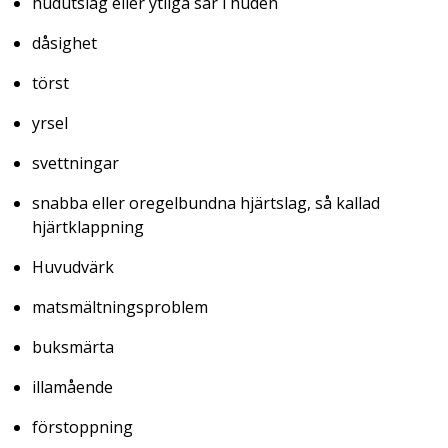
hudutslag eller ytliga sår i huden
dåsighet
törst
yrsel
svettningar
snabba eller oregelbundna hjärtslag, så kallad
hjärtklappning
Huvudvärk
matsmältningsproblem
buksmärta
illamående
förstoppning